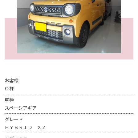
お客様
Ｏ様
車種
スペーシアギア
グレード
ＨＹＢＲＩＤ ＸＺ