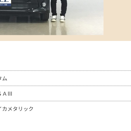
タム
ＳＡⅢ
イカメタリック