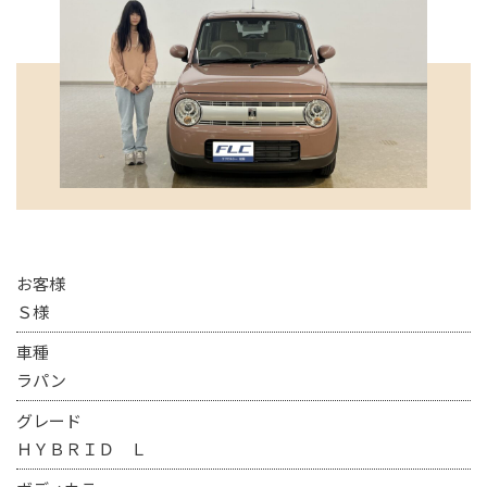
お客様
Ｓ様
車種
ラパン
グレード
ＨＹＢＲＩＤ Ｌ