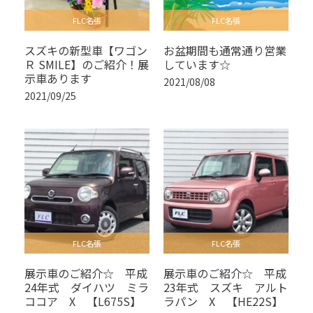
FLC名張
FLC名張
スズキの新型車【ワゴン
お盆期間も通常通り営業
Ｒ SMILE】のご紹介！展
しています☆
示車あります
2021/08/08
2021/09/25
FLC名張
FLC名張
展示車のご紹介☆ 平成
展示車のご紹介☆ 平成
24年式 ダイハツ ミラ
23年式 スズキ アルト
ココア X 【L675S】
ラパン X 【HE22S】