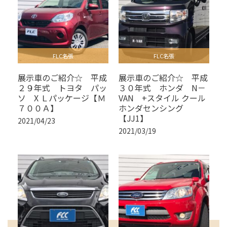
FLC名張
FLC名張
展示車のご紹介☆ 平成
展示車のご紹介☆ 平成
２９年式 トヨタ パッ
３０年式 ホンダ N－
ソ X Ｌパッケージ【Ｍ
VAN +スタイル クール
７００Ａ】
ホンダセンシング
【JJ1】
2021/04/23
2021/03/19